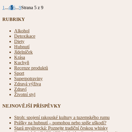
1
...
4
5
6
...
9
Strana 5 z 9
RUBRIKY
Alkohol
Detoxikace
Diety
Hubnutí
Jídelníček
Krása
Kuchyň
Recenze produktů
Sport
Superpotraviny
Zdravá výživa
Zdraví
Životní styl
NEJNOVĚJŠÍ PŘÍSPĚVKY
Stroh: spojení rakouské kultury a tuzemského rumu
Prášky na hubnutí – pomohou nebo spíše uškodí?
Stará myslivecká: Poznejte tradiční českou whisky