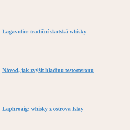
Lagavulin: tradiční skotská whisky
Návod, jak zvýšit hladinu testosteronu
Laphroaig: whisky z ostrova Islay