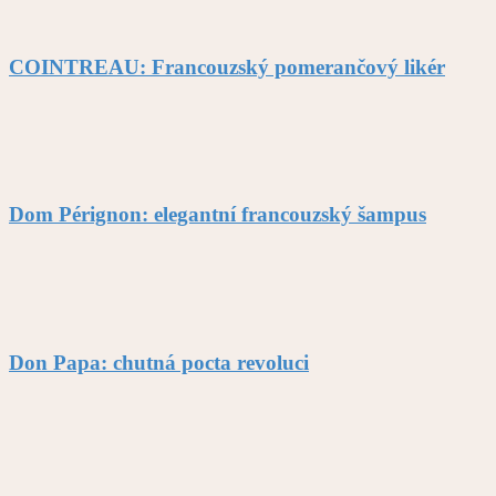
COINTREAU: Francouzský pomerančový likér
Dom Pérignon: elegantní francouzský šampus
Don Papa: chutná pocta revoluci