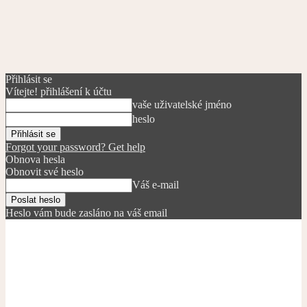
Přihlásit se
Vítejte! přihlášení k účtu
vaše uživatelské jméno
heslo
Forgot your password? Get help
Obnova hesla
Obnovit své heslo
Váš e-mail
Heslo vám bude zasláno na váš email