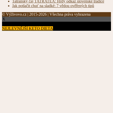
Tatranský čaj TATRATEA: Hrdý odkaz slovenské tradice
Jak potlačit chuť na sladké: 7 vědou ověřených tipů
© Výživovo.cz | 2015-2026 | Všechna práva vyhrazena
X
NEJLEVNĚJŠÍ KETO DIETA