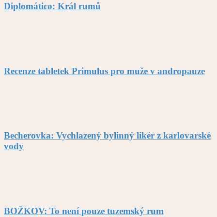
Diplomático: Král rumů
Recenze tabletek Primulus pro muže v andropauze
Becherovka: Vychlazený bylinný likér z karlovarské
vody
BOŽKOV: To není pouze tuzemský rum